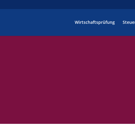
Wirtschaftsprüfung
Steue
demie:
ertes Wissen