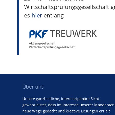
Wirtschaftsprüfungsgesellschaft g
es
hier
entlang
Über uns
Unsere ganzheitliche, interdisziplinäre Sicht
gewährleistet, dass im Interesse unserer Mandanten
neue Wege gedacht und kreative Lösungen erzielt