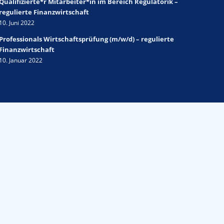
Qualifizierte*r Mitarbeiter*in im Bereich Regulatorik –
regulierte Finanzwirtschaft
10. Juni 2022
Professionals Wirtschaftsprüfung (m/w/d) – regulierte
Finanzwirtschaft
10. Januar 2022
chtsrechtlich regulierten Umfeld
ist
h, um mit