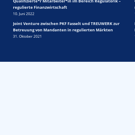
Qualifizierte*r Mitarbeiter*in im Bereich Regulatorik –
regulierte Finanzwirtschaft
10. Juni 2022
Joint Venture zwischen PKF Fasselt und TREUWERK zur
Betreuung von Mandanten in regulierten Märkten
31. Oktober 2021
Qualitative Unterstützungsleistungen im aufsi
Wir unterstützen Sie in allen Fragestellungen mit einer
strukturierten prüferischen Vorgehensweise. Unser Ansatz 
neutral und unabhängig aber gleichzeitig partnerschaftlic